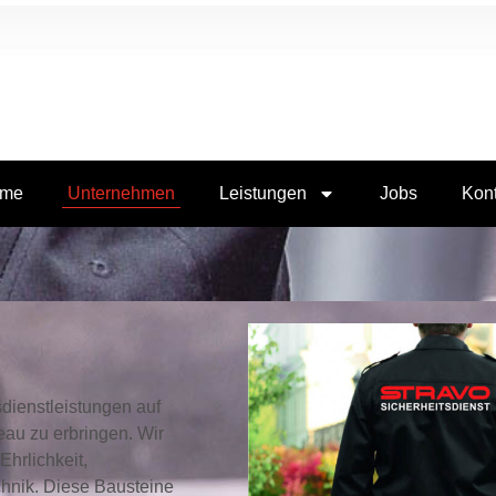
me
Unternehmen
Leistungen
Jobs
Kont
dienstleistungen auf
eau zu erbringen. Wir
Ehrlichkeit,
echnik. Diese Bausteine