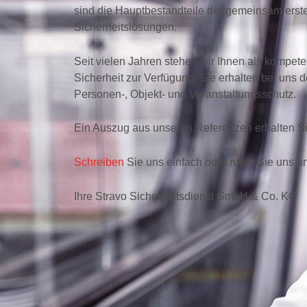
sind die Hauptbestandteile der gemeinsam erste
Sicherheitslösungen.
Seit vielen Jahren stehen wir Ihnen als kompete
Sicherheit zur Verfügung. Sie erhalten bei uns 
Personen-, Objekt- und Veranstaltungsschutz.
Ein Auszug aus unseren Referenzen erhalten Si
Schreiben
Sie uns einfach oder rufen Sie uns an
Ihre Stravo Sicherheitsdienst GmbH & Co. KG