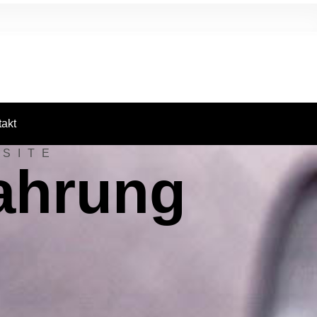
akt
SITE
ahrung