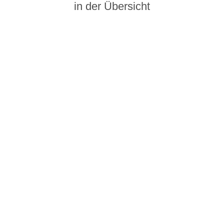
in der Übersicht
erte und Shows
Sicherheitsdienst
ie Ihre Betriebsfeier,
Wir bieten Ihnen umfangreiche
w oder Kick-Off-Veranstaltung
Lösungen für den Veranstaltung
m unvergesslichen Erlebnis
Personen- und Objektschutz, s