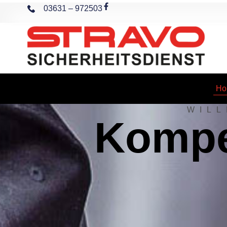
Zum
03631 – 972503
Inhalt
springen
Ho
WIL
Kompe